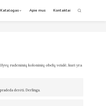
Katalogas
Apie mus
Kontaktai
vėlyvų rudeninių koloninių obelų veislė, kuri yra
pradeda derėti. Derlinga.