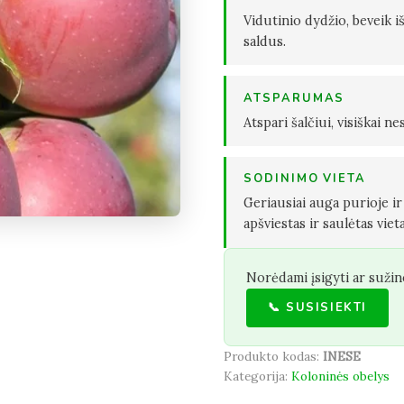
Vidutinio dydžio, beveik iš
saldus.
ATSPARUMAS
Atspari šalčiui, visiškai n
SODINIMO VIETA
Geriausiai auga purioje i
apšviestas ir saulėtas vieta
Norėdami įsigyti ar sužin
📞 SUSISIEKTI
Produkto kodas:
INESE
Kategorija:
Koloninės obelys