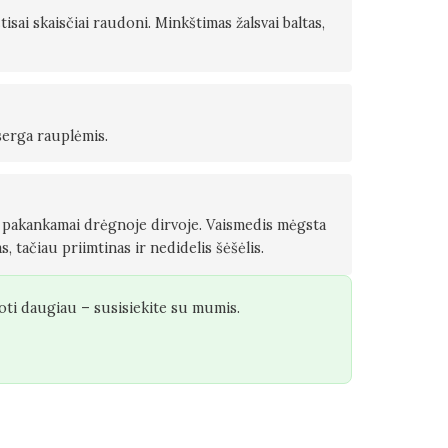
tisai skaisčiai raudoni. Minkštimas žalsvai baltas,
eserga rauplėmis.
r pakankamai drėgnoje dirvoje. Vaismedis mėgsta
s, tačiau priimtinas ir nedidelis šėšėlis.
oti daugiau – susisiekite su mumis.