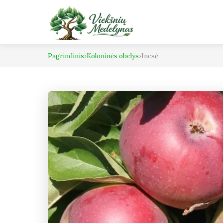
Pagrindinis
›
Koloninės obelys
›
Inesė