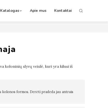
Katalogas
Apie mus
Kontaktai
naja
 koloninių slyvų veislė, kuri yra kilusi iš
s kolonos formos. Derėti pradeda jau antrais