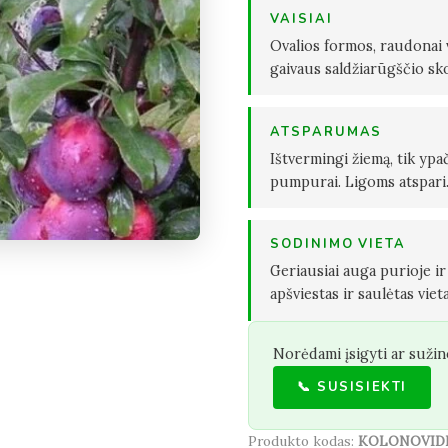
VAISIAI
Ovalios formos, raudonai v
gaivaus saldžiarūgščio sk
ATSPARUMAS
Ištvermingi žiemą, tik ypač
pumpurai. Ligoms atspari
SODINIMO VIETA
Geriausiai auga purioje i
apšviestas ir saulėtas vieta
Norėdami įsigyti ar sužin
📞 SUSISIEKTI
Produkto kodas:
KOLONOVID