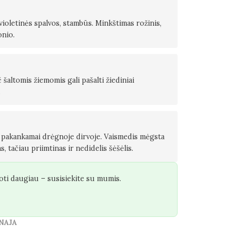
ioletinės spalvos, stambūs. Minkštimas rožinis,
onio.
 šaltomis žiemomis gali pašalti žiediniai
.
r pakankamai drėgnoje dirvoje. Vaismedis mėgsta
s, tačiau priimtinas ir nedidelis šėšėlis.
oti daugiau – susisiekite su mumis.
NAJA