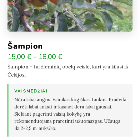
Šampion
15,00 € – 18,00 €
Šampion - tai žieminių obelų veislė, kuri yra kilusi iš
Čekijos.
VAISMEDŽIAI
Nėra labai augūs. Vainikas kūgiškas, tankus. Pradeda
derėti labai anksti ir kasmet dera labai gausiai.
Siekiant pagerinti vaisių kokybę yra
rekomenduojama praretinti užuomazgas. Užauga
iki 2-2,5 m. aukščio.