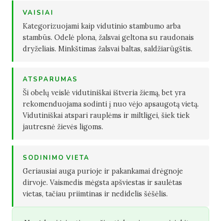
VAISIAI
Kategorizuojami kaip vidutinio stambumo arba
stambūs. Odelė plona, žalsvai geltona su raudonais
dryželiais. Minkštimas žalsvai baltas, saldžiarūgštis.
ATSPARUMAS
Ši obelų veislė vidutiniškai ištveria žiemą, bet yra
rekomenduojama sodinti į nuo vėjo apsaugotą vietą.
Vidutiniškai atspari rauplėms ir miltligei, šiek tiek
jautresnė žievės ligoms.
SODINIMO VIETA
Geriausiai auga purioje ir pakankamai drėgnoje
dirvoje. Vaismedis mėgsta apšviestas ir saulėtas
vietas, tačiau priimtinas ir nedidelis šėšėlis.