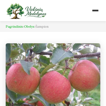
Pagrindinis
›
Obelys
›
Šampion