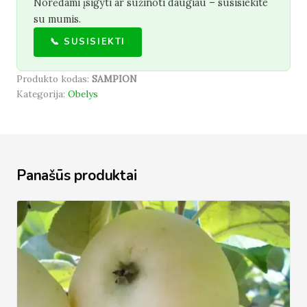
Norėdami įsigyti ar sužinoti daugiau – susisiekite
su mumis.
📞 SUSISIEKTI
Produkto kodas:
SAMPION
Kategorija:
Obelys
Panašūs produktai