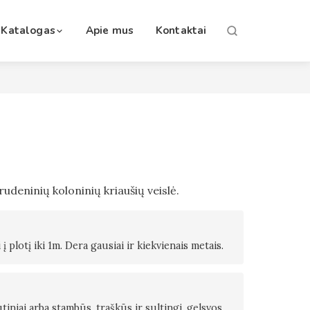
Katalogas
Apie mus
Kontaktai
udeninių koloninių kriaušių veislė.
į plotį iki 1m. Dera gausiai ir kiekvienais metais.
utiniai arba stambūs, traškūs ir sultingi, gelsvos