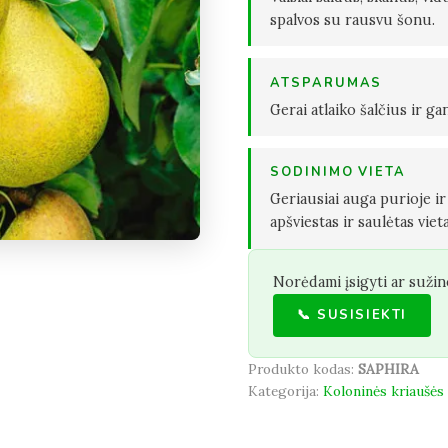
spalvos su rausvu šonu.
ATSPARUMAS
Gerai atlaiko šalčius ir ga
SODINIMO VIETA
Geriausiai auga purioje i
apšviestas ir saulėtas vieta
Norėdami įsigyti ar sužin
📞 SUSISIEKTI
Produkto kodas:
SAPHIRA
Kategorija:
Koloninės kriaušės