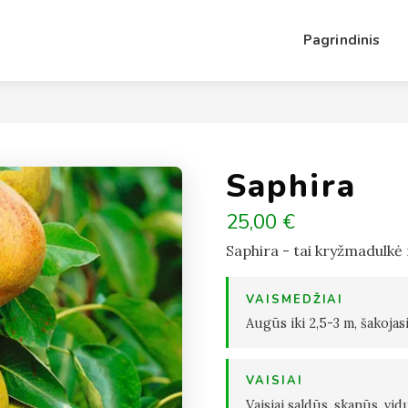
Pagrindinis
Saphira
25,00 €
Saphira - tai kryžmadulkė r
VAISMEDŽIAI
Augūs iki 2,5-3 m, šakojasi 
VAISIAI
Vaisiai saldūs, skanūs, vid