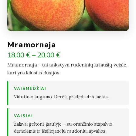
Mramornaja
18,00 € – 20,00 €
Mramornaja - tai ankstyva rudeninių kriaušių veislė,
kuri yra kilusi iš Rusijos.
VAISMEDŽIAI
Vidutinio augumo. Derėti pradeda 4-5 metais.
VAISIAI
Žalsvai geltoni, įsaulyje – su oranžinio atspalvio
dėmelėmis ir išsiliejančiu raudoniu, apvalios