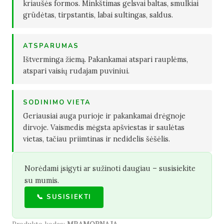
kriaušės formos. Minkštimas gelsvai baltas, smulkiai
grūdėtas, tirpstantis, labai sultingas, saldus.
ATSPARUMAS
Ištverminga žiemą. Pakankamai atspari rauplėms,
atspari vaisių rudajam puviniui.
SODINIMO VIETA
Geriausiai auga purioje ir pakankamai drėgnoje
dirvoje. Vaismedis mėgsta apšviestas ir saulėtas
vietas, tačiau priimtinas ir nedidelis šėšėlis.
Norėdami įsigyti ar sužinoti daugiau – susisiekite
su mumis.
📞 SUSISIEKTI