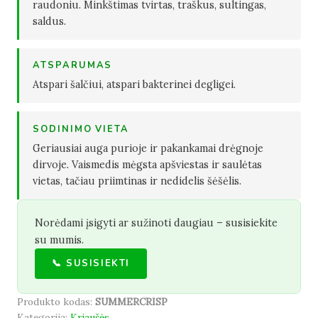
raudoniu. Minkštimas tvirtas, traškus, sultingas,
saldus.
ATSPARUMAS
Atspari šalčiui, atspari bakterinei degligei.
SODINIMO VIETA
Geriausiai auga purioje ir pakankamai drėgnoje
dirvoje. Vaismedis mėgsta apšviestas ir saulėtas
vietas, tačiau priimtinas ir nedidelis šėšėlis.
Norėdami įsigyti ar sužinoti daugiau – susisiekite
su mumis.
📞 SUSISIEKTI
Produkto kodas:
SUMMERCRISP
Kategorija:
Kriaušės