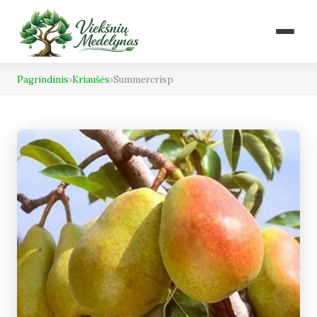
Pagrindinis
›
Kriaušės
›
Summercrisp