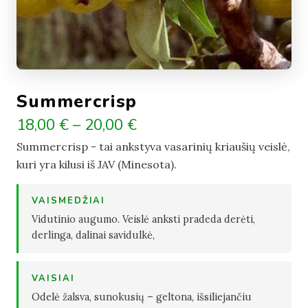
Summercrisp
18,00 € – 20,00 €
Summercrisp - tai ankstyva vasarinių kriaušių veislė,
kuri yra kilusi iš JAV (Minesota).
VAISMEDŽIAI
Vidutinio augumo. Veislė anksti pradeda derėti,
derlinga, dalinai savidulkė,
VAISIAI
Odelė žalsva, sunokusių – geltona, išsiliejančiu